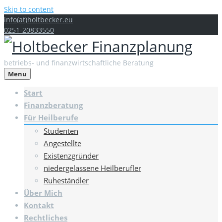
Skip to content
info(at)holtbecker.eu
0251-20833550
betriebs- und finanzwirtschaftliche Beratung
Menu
Start
Finanzberatung
Für Heilberufe
Studenten
Angestellte
Existenzgründer
niedergelassene Heilberufler
Ruheständler
Über Mich
Kontakt
Rechtliches