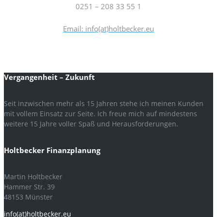
0251 – 208 33 55 1
Email: info(at)holtbecker.eu
Vergangenheit – Zukunft
Seit inzwischen mehr als 15 Jahren stehe ich meinen Kunden
mit vollem Einsatz zur Seite. Ich freue mich auf mindestens
weitere 15 Jahre voller Spaß und Herausforderungen.
Holtbecker Finanzplanung
Martin Holtbecker
Hammer Str. 39
48153 Münster
info(at)holtbecker.eu