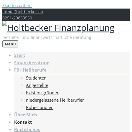
Skip to content
info(at)holtbecker.eu
0251-20833550
betriebs- und finanzwirtschaftliche Beratung
Menu
Start
Finanzberatung
Für Heilberufe
Studenten
Angestellte
Existenzgründer
niedergelassene Heilberufler
Ruheständler
Über Mich
Kontakt
Rechtliches