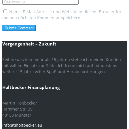
Name, E-Mail-Adresse und Website in diesem Browser für
meinen nächsten Kommentar speichern.
Vergangenheit – Zukunft
Seit inzwischen mehr als 15 Jahren stehe ich meinen Kunden
mit vollem Einsatz zur Seite. Ich freue mich auf mindestens
weitere 15 Jahre voller Spaß und Herausforderungen.
Holtbecker Finanzplanung
Martin Holtbecker
Hammer Str. 39
48153 Münster
info(at)holtbecker.eu