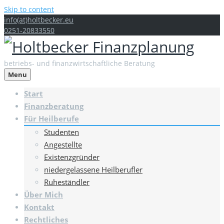
Skip to content
info(at)holtbecker.eu
0251-20833550
betriebs- und finanzwirtschaftliche Beratung
Menu
Start
Finanzberatung
Für Heilberufe
Studenten
Angestellte
Existenzgründer
niedergelassene Heilberufler
Ruheständler
Über Mich
Kontakt
Rechtliches