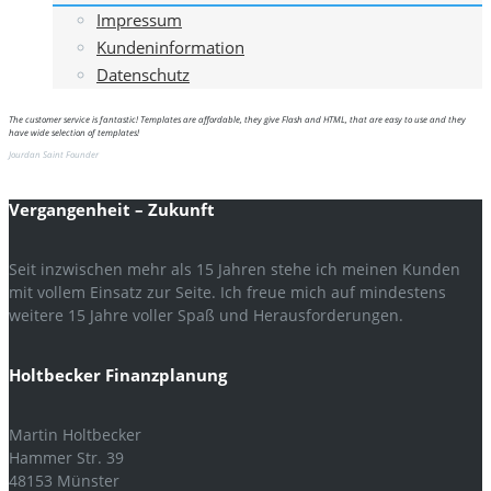
Impressum
Kundeninformation
Datenschutz
The customer service is fantastic! Templates are affordable, they give Flash and HTML, that are easy to use and they
have wide selection of templates!
Jourdan Saint
Founder
Vergangenheit – Zukunft
Seit inzwischen mehr als 15 Jahren stehe ich meinen Kunden
mit vollem Einsatz zur Seite. Ich freue mich auf mindestens
weitere 15 Jahre voller Spaß und Herausforderungen.
Holtbecker Finanzplanung
Martin Holtbecker
Hammer Str. 39
48153 Münster