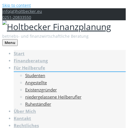
Skip to content
info(at)holtbecker.eu
0251-20833550
betriebs- und finanzwirtschaftliche Beratung
Menu
Start
Finanzberatung
Für Heilberufe
Studenten
Angestellte
Existenzgründer
niedergelassene Heilberufler
Ruheständler
Über Mich
Kontakt
Rechtliches